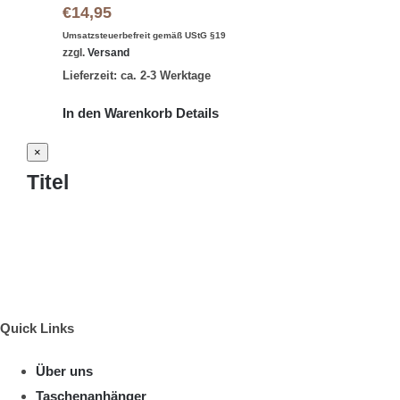
€
14,95
Umsatzsteuerbefreit gemäß UStG §19
zzgl.
Versand
Lieferzeit: ca. 2-3 Werktage
In den Warenkorb
Details
Close
×
product
Titel
quick
view
Quick Links
Über uns
Taschenanhänger