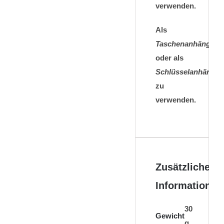
verwenden.
Als
Taschenanhänger
oder als
Schlüsselanhänger
zu
verwenden.
Zusätzliche
Informationen
30
Gewicht
g