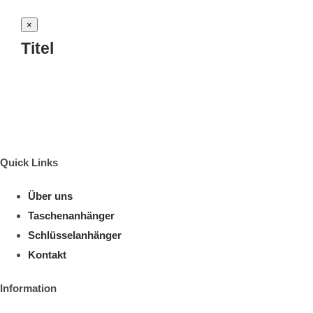
Close
×
product
Titel
quick
view
Quick Links
Über uns
Taschenanhänger
Schlüsselanhänger
Kontakt
Information